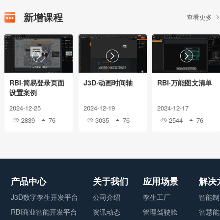
新增课程
查看更多



RBI·简易登录页面
J3D·动画时间轴
RBI·万能图文清单
设置案例
2024-12-25
2024-12-19
2024-12-17
2839
76
3035
76
2544
76






产品中心
关于我们
应用场景
解决
J3D数字孪生开发平台
公司介绍
孪生工厂
智能制
RBI商业智能开发平台
资讯动态
管理驾驶舱
智慧能